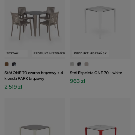
ESTAW
PRODUKT HISZPAŃSKI
ZESTAW
PRODUKT HISZPAŃSKI
Stół ONE 70 czarno brązowy + 4
Stół Ezpeleta ONE 70 - white
krzesła PARK brązowy
963 zł
2 519 zł