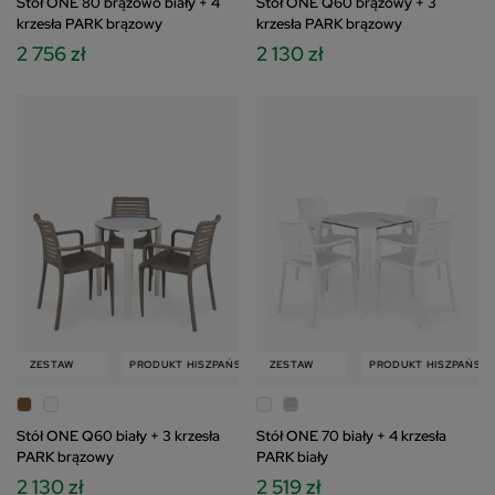
Stół ONE 80 brązowo biały + 4
Stół ONE Q60 brązowy + 3
krzesła PARK brązowy
krzesła PARK brązowy
2 756 zł
2 130 zł
W
ZESTAW
PRODUKT HISZPAŃSKI
PRODUKT HISZPAŃSKI
ZESTAW
ZESTAW
PRODUKT HISZPAŃSKI
Stół ONE Q60 biały + 3 krzesła
Stół ONE 70 biały + 4 krzesła
PARK brązowy
PARK biały
2 130 zł
2 519 zł