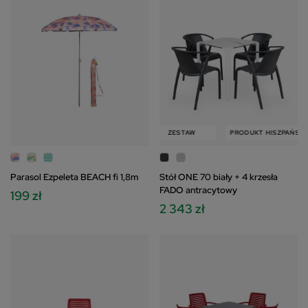
W
PRODUKT HISZPAŃSKI
ZESTAW
PRODUKT HISZPAŃSKI
Parasol Ezpeleta BEACH fi 1,8m
Stół ONE 70 biały + 4 krzesła
FADO antracytowy
199 zł
2 343 zł