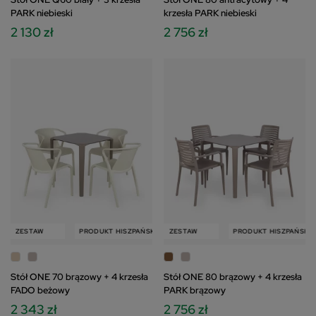
PARK niebieski
krzesła PARK niebieski
2 130 zł
2 756 zł
ESTAW
PRODUKT HISZPAŃSKI
PRODUKT HISZPAŃSKI
ZESTAW
ZESTAW
PRODUKT HISZPAŃSKI
Stół ONE 70 brązowy + 4 krzesła
Stół ONE 80 brązowy + 4 krzesła
FADO beżowy
PARK brązowy
2 343 zł
2 756 zł