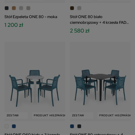
Stół Ezpeleta ONE 80 - moka
Stół ONE 80 biało
ciemnobrązowy + 4 krzesła FADO
1 200 zł
ciemnobrązowy
2 580 zł
ESTAW
PRODUKT HISZPAŃSKI
PRODUKT HISZPAŃSKI
ZESTAW
ZESTAW
PRODUKT HISZPAŃSKI
Stół ONE Q60 biały + 3 krzesła
Stół ONE 80 antracytowy + 4