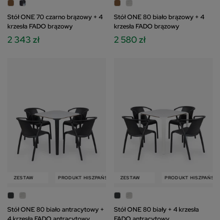
Stół ONE 70 czarno brązowy + 4
Stół ONE 80 biało brązowy + 4
krzesła FADO brązowy
krzesła FADO brązowy
2 343 zł
2 580 zł
W
ZESTAW
PRODUKT HISZPAŃSKI
PRODUKT HISZPAŃSKI
ZESTAW
ZESTAW
PRODUKT HISZPAŃSKI
Stół ONE 80 biało antracytowy +
Stół ONE 80 biały + 4 krzesła
4 krzesła FADO antracytowy
FADO antracytowy