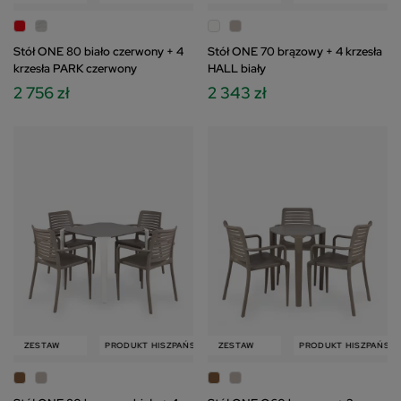
Stół ONE 80 biało czerwony + 4
Stół ONE 70 brązowy + 4 krzesła
krzesła PARK czerwony
HALL biały
2 756 zł
2 343 zł
W
ZESTAW
PRODUKT HISZPAŃSKI
PRODUKT HISZPAŃSKI
ZESTAW
ZESTAW
PRODUKT HISZPAŃSKI