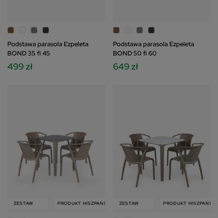
Podstawa parasola Ezpeleta
Podstawa parasola Ezpeleta
BOND 35 fi 45
BOND 50 fi 60
499 zł
649 zł
W
ZESTAW
PRODUKT HISZPAŃSKI
PRODUKT HISZPAŃSKI
ZESTAW
ZESTAW
PRODUKT HISZPAŃSKI