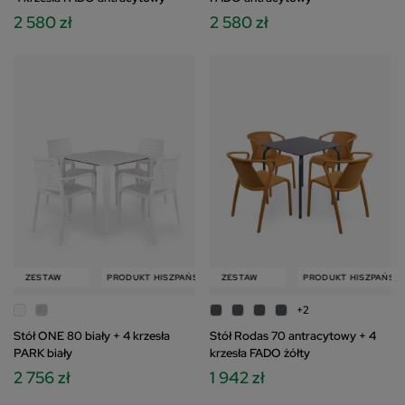
2 580 zł
2 580 zł
W
ZESTAW
PRODUKT HISZPAŃSKI
PRODUKT HISZPAŃSKI
ZESTAW
ZESTAW
PRODUKT HISZPAŃSKI
+2
Stół ONE 80 biały + 4 krzesła
Stół Rodas 70 antracytowy + 4
PARK biały
krzesła FADO żółty
2 756 zł
1 942 zł