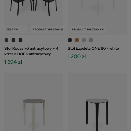
ESTAW
PRODUKT HISZPAŃSKI
ZESTAW
PRODUKT HISZPAŃSKI
Stół Rodas 70 antracytowy + 4
Stół Ezpeleta ONE 80 - white
krzesła DOCK antracytowy
1 200 zł
1 694 zł