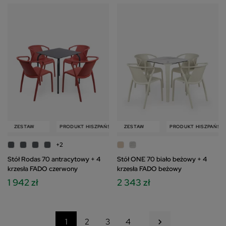
W
ZESTAW
PRODUKT HISZPAŃSKI
PRODUKT HISZPAŃSKI
ZESTAW
ZESTAW
PRODUKT HISZPAŃSKI
+2
Stół Rodas 70 antracytowy + 4
Stół ONE 70 biało beżowy + 4
krzesła FADO czerwony
krzesła FADO beżowy
1 942 zł
2 343 zł
Następny
1
2
3
4
