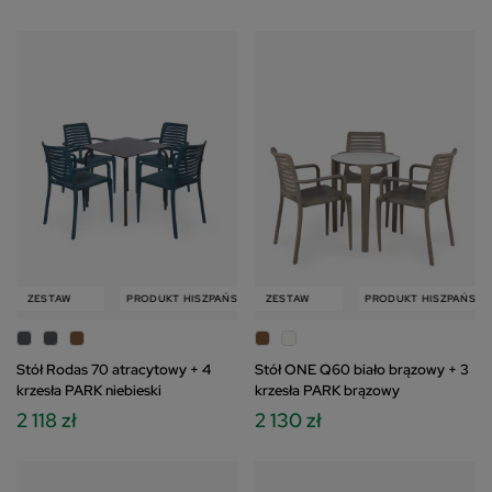
W
ZESTAW
PRODUKT HISZPAŃSKI
PRODUKT HISZPAŃSKI
ZESTAW
ZESTAW
PRODUKT HISZPAŃSKI
Stół Rodas 70 atracytowy + 4
Stół ONE Q60 biało brązowy + 3
krzesła PARK niebieski
krzesła PARK brązowy
2 118 zł
2 130 zł