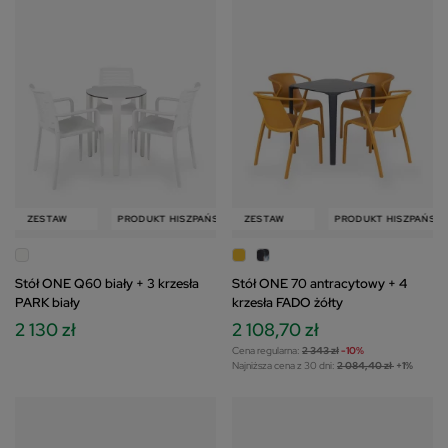
W
ZESTAW
PRODUKT HISZPAŃSKI
PRODUKT HISZPAŃSKI
ZESTAW
ZESTAW
PRODUKT HISZPAŃSKI
Stół ONE Q60 biały + 3 krzesła
Stół ONE 70 antracytowy + 4
PARK biały
krzesła FADO żółty
2 130 zł
2 108,70 zł
Cena regularna:
2 343 zł
-10%
Najniższa cena z 30 dni:
2 084,40 zł
+1%