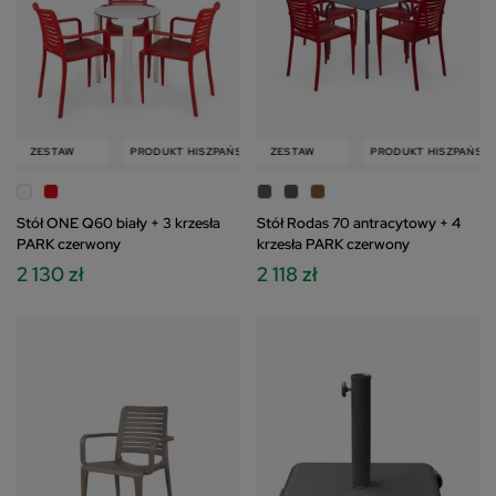
W
ZESTAW
PRODUKT HISZPAŃSKI
PRODUKT HISZPAŃSKI
ZESTAW
ZESTAW
PRODUKT HISZPAŃSKI
Stół ONE Q60 biały + 3 krzesła
Stół Rodas 70 antracytowy + 4
PARK czerwony
krzesła PARK czerwony
2 130 zł
2 118 zł