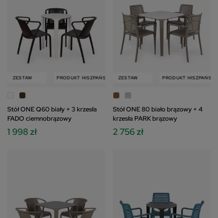
W
ZESTAW
PRODUKT HISZPAŃSKI
PRODUKT HISZPAŃSKI
ZESTAW
ZESTAW
PRODUKT HISZPAŃSKI
Stół ONE Q60 biały + 3 krzesła
Stół ONE 80 biało brązowy + 4
FADO ciemnobrązowy
krzesła PARK brązowy
1 998 zł
2 756 zł