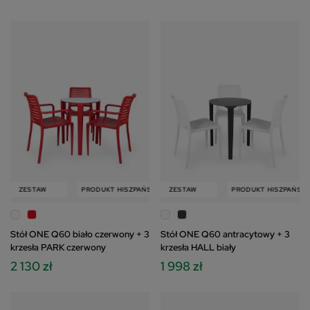
W
ZESTAW
PRODUKT HISZPAŃSKI
PRODUKT HISZPAŃSKI
ZESTAW
ZESTAW
PRODUKT HISZPAŃSKI
Stół ONE Q60 biało czerwony + 3
Stół ONE Q60 antracytowy + 3
krzesła PARK czerwony
krzesła HALL biały
2 130 zł
1 998 zł