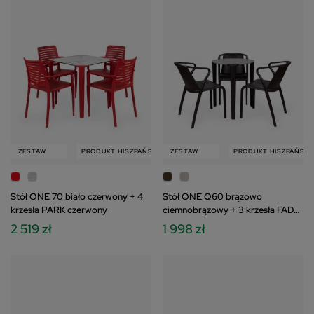
W
ZESTAW
PRODUKT HISZPAŃSKI
PRODUKT HISZPAŃSKI
ZESTAW
ZESTAW
PRODUKT HISZPAŃSKI
Stół ONE 70 biało czerwony + 4
Stół ONE Q60 brązowo
krzesła PARK czerwony
ciemnobrązowy + 3 krzesła FADO
ciemnobrązowy
2 519 zł
1 998 zł