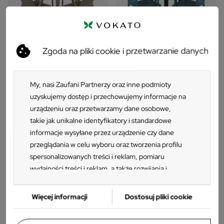
Zgoda na pliki cookie i przetwarzanie danych
W
ZESTAW
PRODUKT HISZPAŃSKI
PRODUKT HISZPAŃSKI
ZESTAW
ZESTAW
PRODUKT HISZPAŃSKI
My, nasi Zaufani Partnerzy oraz inne podmioty
Stół ONE 70 brązowy + 4 krzesła
Stół ONE Q60 antracytowy + 3
FADO brązowy
krzesła PARK niebieski
uzyskujemy dostęp i przechowujemy informacje na
2 343 zł
2 130 zł
urządzeniu oraz przetwarzamy dane osobowe,
takie jak unikalne identyfikatory i standardowe
informacje wysyłane przez urządzenie czy dane
przeglądania w celu wyboru oraz tworzenia profilu
spersonalizowanych treści i reklam, pomiaru
wydajności treści i reklam, a także rozwijania i
ulepszania produktów. Za zgodą Użytkownika my i
Zaufani Partnerzy możemy korzystać z
Więcej informacji
Dostosuj pliki cookie
precyzyjnych danych geolokalizacyjnych oraz
identyfikacji poprzez skanowanie urządzeń.