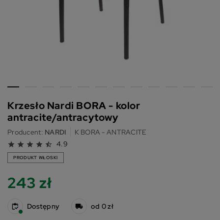
Krzesło Nardi BORA - kolor
antracite/antracytowy
Producent:
NARDI
K BORA - ANTRACITE
4.9
star
star
star
star
star_half
PRODUKT WŁOSKI
243 zł
Dostępny
od 0 zł