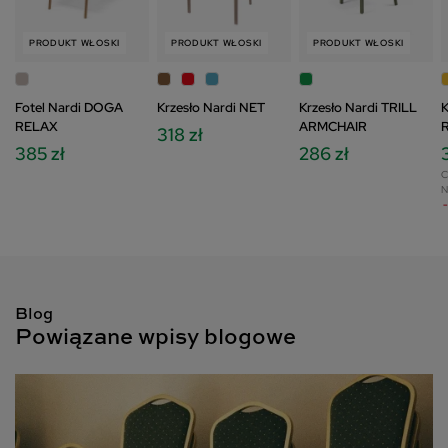
PRODUKT WŁOSKI
PRODUKT WŁOSKI
PRODUKT WŁOSKI
Fotel Nardi DOGA
Krzesło Nardi NET
Krzesło Nardi TRILL
K
RELAX
ARMCHAIR
318 zł
385 zł
286 zł
C
N
-
Blog
Powiązane wpisy blogowe