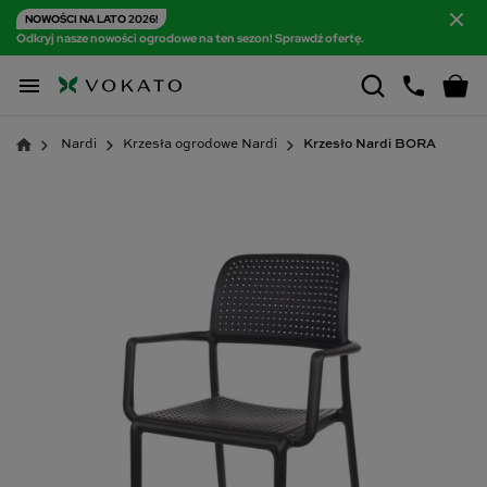
NOWOŚCI NA LATO 2026!
Odkryj nasze nowości ogrodowe na ten sezon! Sprawdź ofertę.

Nardi
Krzesła ogrodowe Nardi
Krzesło Nardi BORA