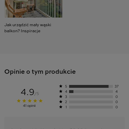
Jak urządzić mały wąski
balkon? Inspiracje
Opinie o tym produkcie
star
5
37
4.9
star
4
4
/5
star
3
0
star
star
star
star
grade
star
2
0
41 opinii
star
1
0