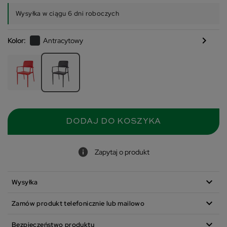
Wysyłka w ciągu 6 dni roboczych
chevron_right
Kolor:
Antracytowy
DODAJ DO KOSZYKA
Zapytaj o produkt
expand_more
Wysyłka
expand_more
Zamów produkt telefonicznie lub mailowo
expand_more
Bezpieczeństwo produktu