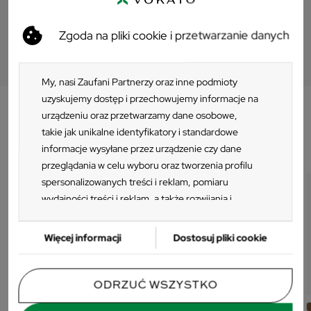
Zgoda na pliki cookie i przetwarzanie danych
My, nasi Zaufani Partnerzy oraz inne podmioty
uzyskujemy dostęp i przechowujemy informacje na
urządzeniu oraz przetwarzamy dane osobowe,
Klienci którzy zakupili ten produkt
takie jak unikalne identyfikatory i standardowe
kupili również:
informacje wysyłane przez urządzenie czy dane
przeglądania w celu wyboru oraz tworzenia profilu
spersonalizowanych treści i reklam, pomiaru
wydajności treści i reklam, a także rozwijania i
ulepszania produktów. Za zgodą Użytkownika my i
Zaufani Partnerzy możemy korzystać z
Więcej informacji
Dostosuj pliki cookie
precyzyjnych danych geolokalizacyjnych oraz
identyfikacji poprzez skanowanie urządzeń.
Ponieważ cenimy Twoją prywatność, prosimy o
PRODUKT WŁOSKI
PRODUKT WŁOSKI
ODRZUĆ WSZYSTKO
zgodę na korzystanie z tych technologii poprzez
+2