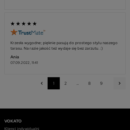
Krzesła wygodne; pięknie pasują do prostego stylu naszego
tarasu. Na razie jakość też wydaje się bez zarzutu. :)
Ania
07.09.2022, 11:41
chevron_left
chevron_right
1
2
…
8
9
VOKATO
Klienci indywidualni