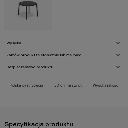
expand_more
Wysyłka
expand_more
Zamów produkt telefonicznie lub mailowo
expand_more
Bezpieczeństwo produktu
Polska dystrybucja
30 dni na zwrot
Wysoka jakość
Specyfikacja produktu