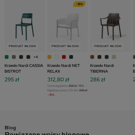
-15%
PRODUKT WŁOSKI
PRODUKT WŁOSKI
PRODUKT WŁOSKI
+4
Krzesło Nardi CASSIA
Krzesło Nardi NET
Krzesło Nardi
K
BISTROT
RELAX
TIBERINA
295 zł
312,80 zł
286 zł
Cena regularna:
368 zł
-15%
Najniższa cena z 30 dni:
368 zł
-15%
Blog
Powiązane wpisy blogowe