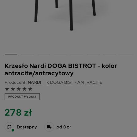
Krzesło Nardi DOGA BISTROT - kolor
antracite/antracytowy
Producent:
NARDI
K DOGA BIST - ANTRACITE
grade
grade
grade
grade
grade
PRODUKT WŁOSKI
278 zł
Dostępny
od 0 zł