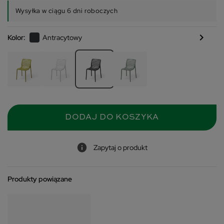
Wysyłka w ciągu 6 dni roboczych
chevron_right
Kolor:
Antracytowy
DODAJ DO KOSZYKA
Zapytaj o produkt
Produkty powiązane