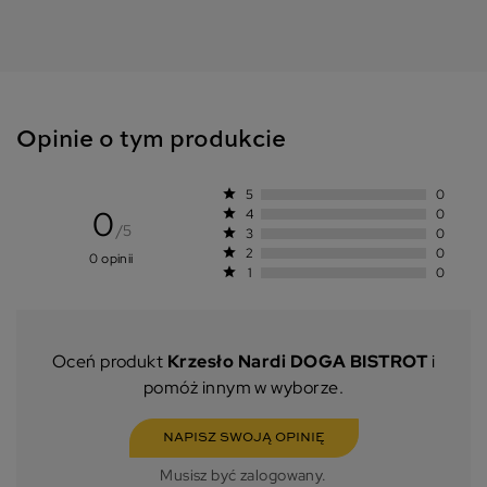
Opinie o tym produkcie
star
5
0
0
star
4
0
/5
star
3
0
star
2
0
0 opinii
star
1
0
Oceń produkt
Krzesło Nardi DOGA BISTROT
i
pomóż innym w wyborze.
NAPISZ SWOJĄ OPINIĘ
Musisz być zalogowany.