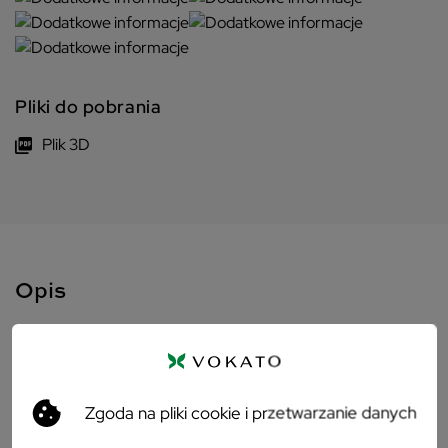
Pliki do pobrania
Plik 3D
Opis
Krzesło Nardi DOGA BISTROT
Plastikowe krzesło to uniwersalny model od włoskiej marki
Zgoda na pliki cookie i przetwarzanie danych
Nardi, który bez problemu wkomponujesz w aranżację
ogródka, tarasu czy kawiarni. Mebel został wykonany z 100%