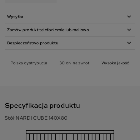
expand_more
Wysyłka
expand_more
Zamów produkt telefonicznie lub mailowo
expand_more
Bezpieczeństwo produktu
Polska dystrybucja
30 dni na zwrot
Wysoka jakość
Specyfikacja produktu
Stół NARDI CUBE 140X80