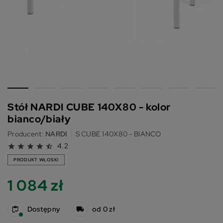
Stół NARDI CUBE 140X80 - kolor
bianco/biały
Producent:
NARDI
S CUBE 140X80 - BIANCO
4.2
star
star
star
star
star_half
PRODUKT WŁOSKI
1 084 zł
Dostępny
od 0 zł