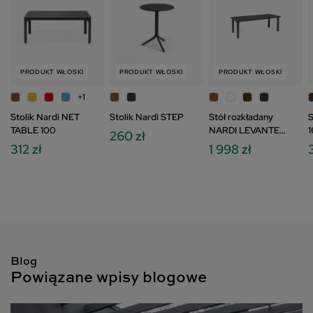
PRODUKT WŁOSKI
PRODUKT WŁOSKI
PRODUKT WŁOSKI
+1
Stolik Nardi NET
Stolik Nardi STEP
Stół rozkładany
S
TABLE 100
NARDI LEVANTE
260 zł
160/220
312 zł
1 998 zł
Blog
Powiązane wpisy blogowe