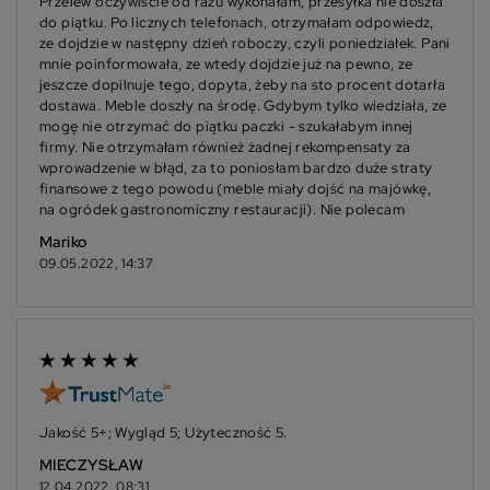
Przelew oczywiście od razu wykonałam, przesyłka nie doszła
do piątku. Po licznych telefonach, otrzymałam odpowiedz,
ze dojdzie w następny dzień roboczy, czyli poniedziałek. Pani
mnie poinformowała, ze wtedy dojdzie już na pewno, ze
jeszcze dopilnuje tego, dopyta, żeby na sto procent dotarła
dostawa. Meble doszły na środę. Gdybym tylko wiedziała, ze
mogę nie otrzymać do piątku paczki - szukałabym innej
firmy. Nie otrzymałam również żadnej rekompensaty za
wprowadzenie w błąd, za to poniosłam bardzo duże straty
finansowe z tego powodu (meble miały dojść na majówkę,
na ogródek gastronomiczny restauracji). Nie polecam
Mariko
09.05.2022, 14:37
Jakość 5+; Wygląd 5; Użyteczność 5.
MIECZYSŁAW
12.04.2022, 08:31