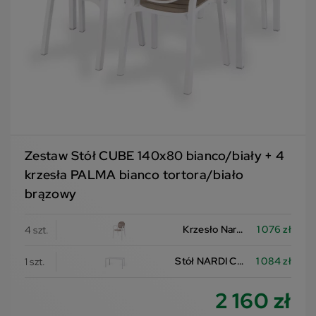
Zestaw Stół CUBE 140x80 bianco/biały + 4
krzesła PALMA bianco tortora/biało
brązowy
Krzesło Nardi PALMA
1 076 zł
4 szt.
Stół NARDI CUBE 140X80
1 084 zł
1 szt.
2 160 zł