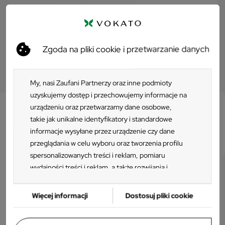
PRZEJDŹ DO ZESTAWU
Zgoda na pliki cookie i przetwarzanie danych
My, nasi Zaufani Partnerzy oraz inne podmioty
uzyskujemy dostęp i przechowujemy informacje na
urządzeniu oraz przetwarzamy dane osobowe,
takie jak unikalne identyfikatory i standardowe
Klienci którzy zakupili ten produkt
informacje wysyłane przez urządzenie czy dane
kupili również:
przeglądania w celu wyboru oraz tworzenia profilu
spersonalizowanych treści i reklam, pomiaru
-15%
wydajności treści i reklam, a także rozwijania i
ulepszania produktów. Za zgodą Użytkownika my i
Zaufani Partnerzy możemy korzystać z
Więcej informacji
Dostosuj pliki cookie
precyzyjnych danych geolokalizacyjnych oraz
identyfikacji poprzez skanowanie urządzeń.