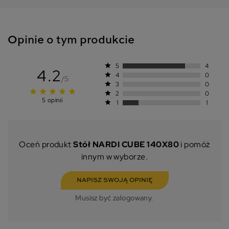
Opinie o tym produkcie
star
5
4
4.2
star
4
0
/5
star
3
0
star
star
star
star
grade
star
2
0
5 opinii
star
1
1
Oceń produkt
Stół NARDI CUBE 140X80
i pomóż
innym w wyborze.
NAPISZ SWOJĄ OPINIĘ
Musisz być zalogowany.