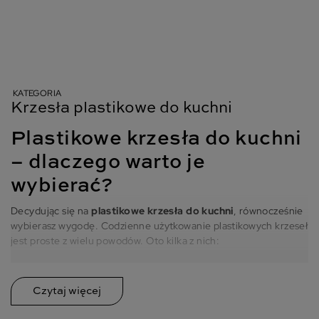
KATEGORIA
Krzesła plastikowe do kuchni
Plastikowe krzesła do kuchni
– dlaczego warto je
wybierać?
Decydując się na
plastikowe krzesła do kuchni
, równocześnie
wybierasz wygodę. Codzienne użytkowanie plastikowych krzeseł
jest proste z wielu powodów. Oto kilka z nich:
Łatwość w utrzymaniu w czystości – krzesła w kuchni są
narażone na zabrudzenia i działanie wody. Tradycyjne krzesła
tapicerowane mogą się zniszczyć w takich warunkach.
Krzesła
plastikowe do kuchni
wystarczy przemywać wilgotną