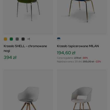
+1
Krzesło SHELL - chromowane
Krzesło tapicerowane MILAN
nogi
194,60 zł
394 zł
Cena regularna:
278 zł
-30%
Najniższa cena z 30 dni:
250,20 zł
-22%