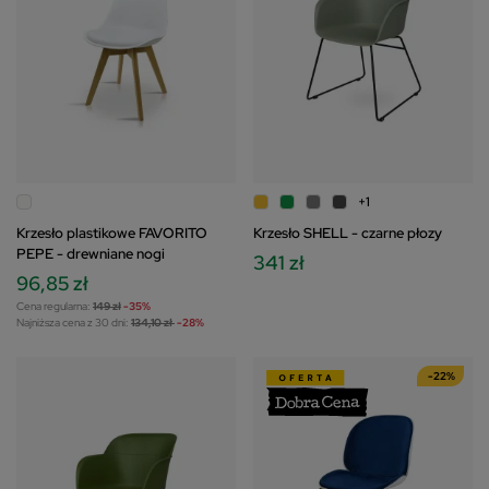
+1
Krzesło plastikowe FAVORITO
Krzesło SHELL - czarne płozy
PEPE - drewniane nogi
341 zł
96,85 zł
Cena regularna:
149 zł
-35%
Najniższa cena z 30 dni:
134,10 zł
-28%
-22%