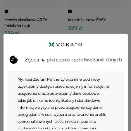
Krzesło plastikowe AREA -
Krzesło biurowe EASY
metalowe nogi
339 zł
239 zł
Zgoda na pliki cookie i przetwarzanie danych
My, nasi Zaufani Partnerzy oraz inne podmioty
uzyskujemy dostęp i przechowujemy informacje na
urządzeniu oraz przetwarzamy dane osobowe,
takie jak unikalne identyfikatory i standardowe
informacje wysyłane przez urządzenie czy dane
przeglądania w celu wyboru oraz tworzenia profilu
PRODUKT WŁOSKI
PRODUKT WŁOSKI
spersonalizowanych treści i reklam, pomiaru
wydajności treści i reklam, a także rozwijania i