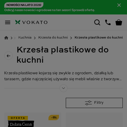
NOWOŚCI NA LATO 2026!
Odkryj nasze nowości ogrodowe na ten sezon! Sprawdź ofertę.

czenia
Kuchnia
Krzesła do kuchni
Krzesła plastikowe do kuchni
Krzesła plastikowe do
kuchni
Krzesła plastikowe kojarzą się zwykle z ogrodem, działką lub
tarasem, gdzie najczęściej używało się mebli właśnie z tworzywa
sztucznego. Tymczasem coraz częściej modele takich krzeseł
można spotkać we wnętrzach, szczególnie kuchni i jadalni.
Charakteryzują się designem nie gorszym, niż ten, jaki posiadają
krzesła z drewna, metalu, rattanu czy innych materiałów. A już
Filtry
na pewno górują nad nimi jeśli chodzi o kolorystykę. Trudno o
bardziej zróżnicowane kolorystycznie krzesła, niż właśnie te
-11%
wykonane z plastiku.