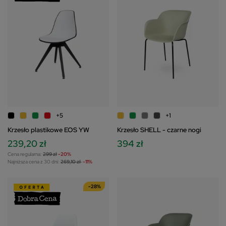
+5
+1
Krzesło plastikowe EOS YW
Krzesło SHELL - czarne nogi
239,20 zł
394 zł
Cena regularna:
299 zł
-20%
Najniższa cena z 30 dni:
269,10 zł
-11%
-28%