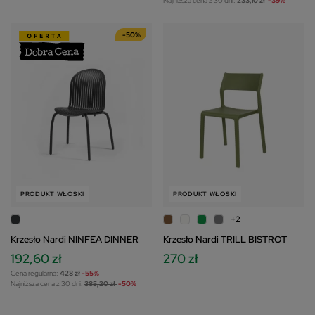
Najniższa cena z 30 dni:
233,10 zł
-39%
ustawienia prywatności".
-50%
PRODUKT WŁOSKI
PRODUKT WŁOSKI
+2
Krzesło Nardi NINFEA DINNER
Krzesło Nardi TRILL BISTROT
192,60 zł
270 zł
Cena regularna:
428 zł
-55%
Najniższa cena z 30 dni:
385,20 zł
-50%