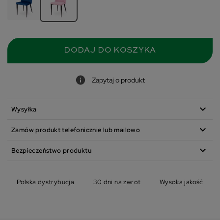
DODAJ DO KOSZYKA
Zapytaj o produkt
expand_more
Wysyłka
expand_more
Zamów produkt telefonicznie lub mailowo
expand_more
Bezpieczeństwo produktu
Polska dystrybucja
30 dni na zwrot
Wysoka jakość