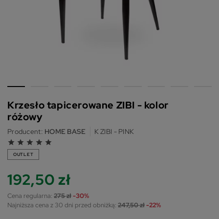
Krzesło tapicerowane ZIBI - kolor
różowy
Producent:
HOME BASE
K ZIBI - PINK
grade
grade
grade
grade
grade
OUTLET
192,50 zł
Cena regularna:
275 zł
-30%
Najniższa cena z 30 dni przed obniżką:
247,50 zł
-22%