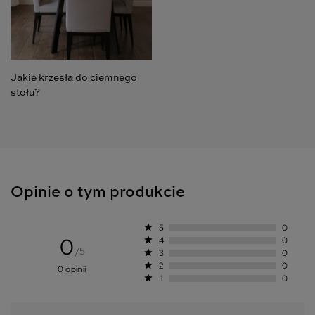
Jakie krzesła do ciemnego
stołu?
Opinie o tym produkcie
star
5
0
0
star
4
0
/5
star
3
0
star
2
0
0 opinii
star
1
0