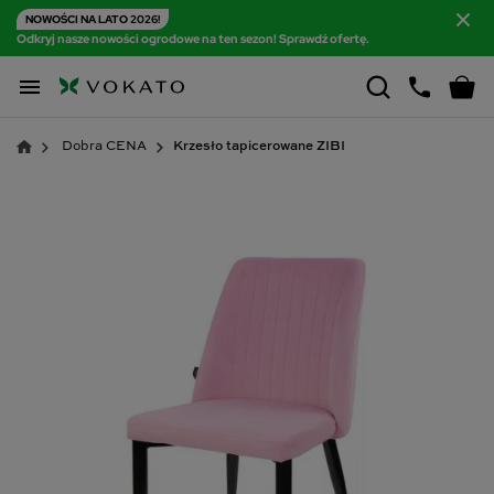
NOWOŚCI NA LATO 2026!
Odkryj nasze nowości ogrodowe na ten sezon! Sprawdź ofertę.

Dobra CENA
Krzesło tapicerowane ZIBI