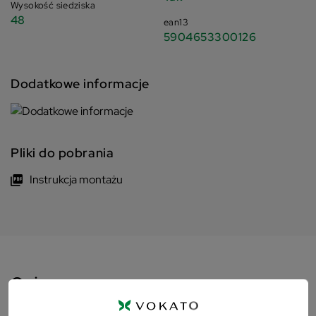
Wysokość siedziska
48
ean13
5904653300126
Dodatkowe informacje
Pliki do pobrania
Instrukcja montażu
Opis