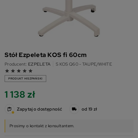
Stół Ezpeleta KOS fi 60cm
Producent:
EZPELETA
S KOS Q60 - TAUPE/WHITE
grade
grade
grade
grade
grade
PRODUKT HISZPAŃSKI
1 138 zł
Zapytaj o dostępność
od 19 zł
Prosimy o kontakt z konsultantem.