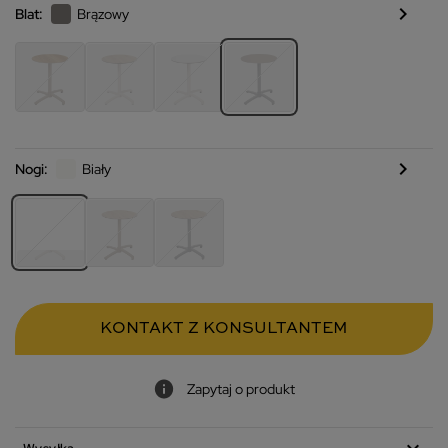
chevron_right
Blat:
Brązowy
chevron_right
Nogi:
Biały
KONTAKT Z KONSULTANTEM
Zapytaj o produkt