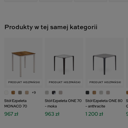
Produkty w tej samej kategorii
PRODUKT HISZPAŃSKI
PRODUKT HISZPAŃSKI
PRODUKT HISZPAŃSKI
+9
Stół Ezpeleta
Stół Ezpeleta ONE 70
Stół Ezpeleta ONE 80
S
MONACO 70
- moka
- anthracite
967 zł
963 zł
1 200 zł