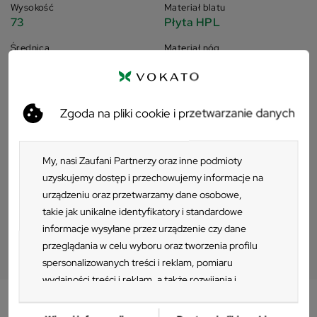
Wysokość
Materiał blatu
73
Płyta HPL
Średnica
Materiał nóg
60
Aluminium
Dodatkowe informacje
Zgoda na pliki cookie i przetwarzanie danych
My, nasi Zaufani Partnerzy oraz inne podmioty
uzyskujemy dostęp i przechowujemy informacje na
urządzeniu oraz przetwarzamy dane osobowe,
Pliki do pobrania
takie jak unikalne identyfikatory i standardowe
Plik 3D
informacje wysyłane przez urządzenie czy dane
przeglądania w celu wyboru oraz tworzenia profilu
spersonalizowanych treści i reklam, pomiaru
wydajności treści i reklam, a także rozwijania i
ulepszania produktów. Za zgodą Użytkownika my i
Zaufani Partnerzy możemy korzystać z