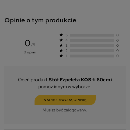
Opinie o tym produkcie
star
5
0
0
star
4
0
/5
star
3
0
star
2
0
0 opinii
star
1
0
Oceń produkt
Stół Ezpeleta KOS fi 60cm
i
pomóż innym w wyborze.
NAPISZ SWOJĄ OPINIĘ
Musisz być zalogowany.