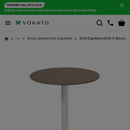
NOWOŚCI NA LATO 2026!
Odkryj nasze nowości ogrodowe na ten sezon! Sprawdź ofertę.

we Ezpeleta
Stoły zewnętrzne Ezpeleta
Stół Ezpeleta KOS fi 60cm