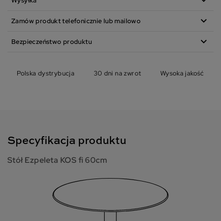
expand_more
Wysyłka
expand_more
Zamów produkt telefonicznie lub mailowo
expand_more
Bezpieczeństwo produktu
Polska dystrybucja
30 dni na zwrot
Wysoka jakość
Specyfikacja produktu
Stół Ezpeleta KOS fi 60cm