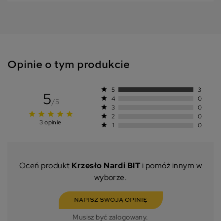
Opinie o tym produkcie
star
5
3
5
star
4
0
/5
star
3
0
star
star
star
star
star
star
2
0
3 opinie
star
1
0
Oceń produkt
Krzesło Nardi BIT
i pomóż innym w
wyborze.
NAPISZ SWOJĄ OPINIĘ
Musisz być zalogowany.