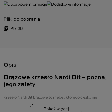
Pliki do pobrania
Pliki 3D
Opis
Brązowe krzesło Nardi Bit – poznaj
jego zalety
Krzesło Nardi Bit brązowe to mebel, którego ciężko nie
pokochać. Model ten jest niezwykle uniwersalny, trwały i
zaprojektowany z dbałością o nawet najmniejszy detal.