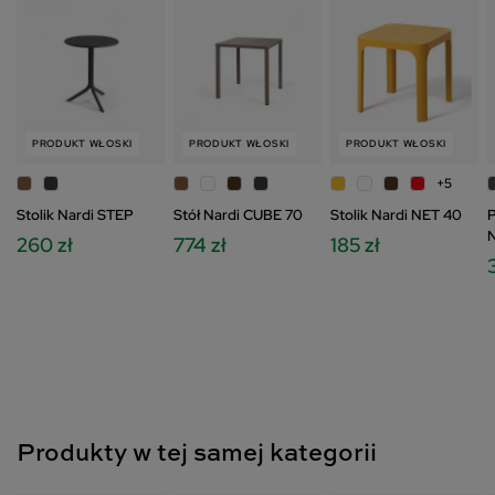
Cookies oraz po kliknięciu w ikonę "Zmień
ustawienia prywatności".
PRODUKT WŁOSKI
PRODUKT WŁOSKI
PRODUKT WŁOSKI
+5
Stolik Nardi STEP
Stół Nardi CUBE 70
Stolik Nardi NET 40
P
N
260 zł
774 zł
185 zł
Produkty w tej samej kategorii