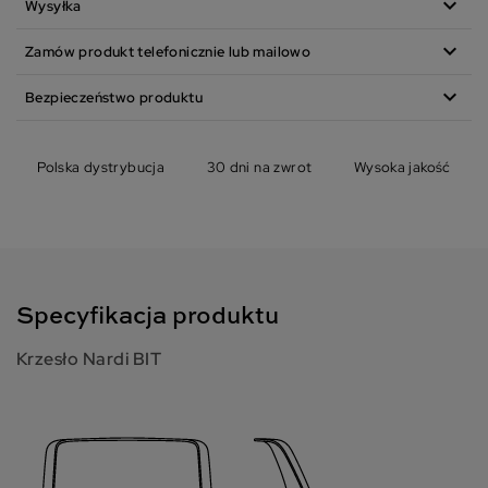
expand_more
Wysyłka
expand_more
Zamów produkt telefonicznie lub mailowo
expand_more
Bezpieczeństwo produktu
Polska dystrybucja
30 dni na zwrot
Wysoka jakość
Specyfikacja produktu
Krzesło Nardi BIT