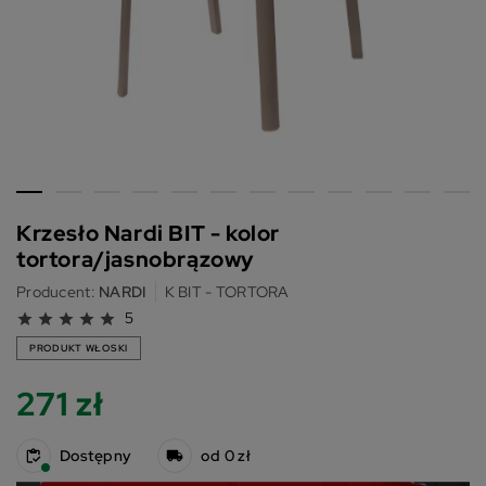
Krzesło Nardi BIT - kolor
tortora/jasnobrązowy
Producent:
NARDI
K BIT - TORTORA
5
star
star
star
star
star
PRODUKT WŁOSKI
271 zł
Dostępny
od 0 zł