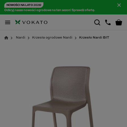
NOWOŚCI NA LATO 2026!
Odkryj nasze nowości ogrodowe na ten sezon! Sprawdź ofertę.

Nardi
Krzesła ogrodowe Nardi
Krzesło Nardi BIT