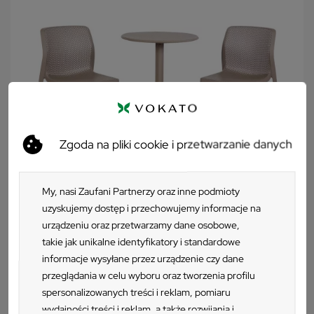
uzupełnieniem każdego wnętrza. Brązowe krzesło na taras
Nardi Bit posiada jeszcze jedną ważną zaletę – możliwość
sztaplowania sprawia, że przechowywanie tego modelu staje
się niezwykle łatwe.
Zgoda na pliki cookie i przetwarzanie danych
My, nasi Zaufani Partnerzy oraz inne podmioty
uzyskujemy dostęp i przechowujemy informacje na
urządzeniu oraz przetwarzamy dane osobowe,
takie jak unikalne identyfikatory i standardowe
Zestaw Stół STEP tortora/brązowy + 2
informacje wysyłane przez urządzenie czy dane
krzesła BIT tortora/brązowy
przeglądania w celu wyboru oraz tworzenia profilu
spersonalizowanych treści i reklam, pomiaru
Krzesło Nardi BIT
542 zł
2 szt.
wydajności treści i reklam, a także rozwijania i