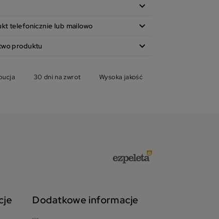
expand_more
expand_more
t telefonicznie lub mailowo
expand_more
two produktu
bucja
30 dni na zwrot
Wysoka jakość
cje
Dodatkowe informacje