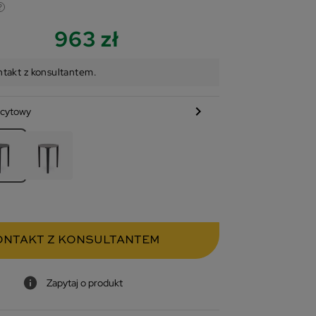
963 zł
ntakt z konsultantem.
chevron_right
acytowy
ONTAKT Z KONSULTANTEM
Zapytaj o produkt