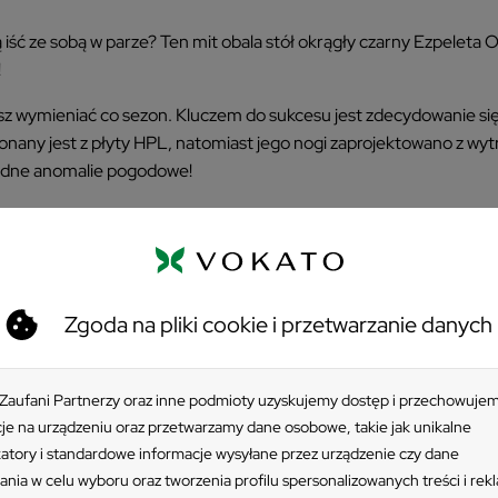
 iść ze sobą w parze? Ten mit obala stół okrągły czarny Ezpeleta O
!
isz wymieniać co sezon. Kluczem do sukcesu jest zdecydowanie się
konany jest z płyty HPL, natomiast jego nogi zaprojektowano z w
żadne anomalie pogodowe!
e domu to czysta przyjemność!
ry nie może się nie udać. Okrągły czarny stół 60 cm to ponadcza
Zgoda na pliki cookie i przetwarzanie danych
zpeleta sprawdzi się nawet w pomieszczeniach o niewielkim me
 łatwość w utrzymaniu w czystości oraz uniwersalność – dobrani
 Zaufani Partnerzy oraz inne podmioty uzyskujemy dostęp i przechowuje
je na urządzeniu oraz przetwarzamy dane osobowe, takie jak unikalne
katory i standardowe informacje wysyłane przez urządzenie czy dane
ania w celu wyboru oraz tworzenia profilu spersonalizowanych treści i rek