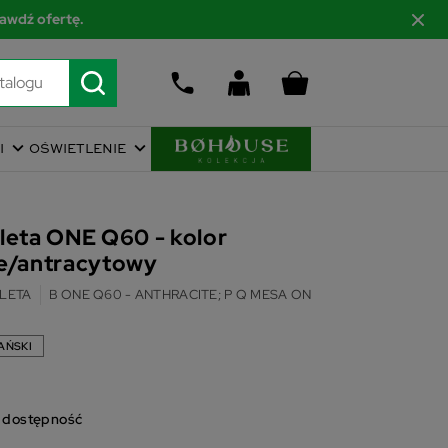
awdź ofertę.
I
OŚWIETLENIE
leta ONE Q60 - kolor
te/antracytowy
LETA
B ONE Q60 - ANTHRACITE; P Q MESA ONE - ANTHRACITE
AŃSKI
o dostępność