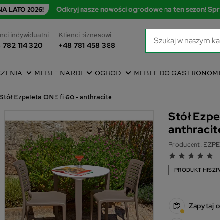
Odkryj nasze nowości ogrodowe na ten sezon! Spr
A LATO 2026!
nci indywidualni
Klienci biznesowi
 782 114 320
+48 781 458 388
CZENIA
MEBLE NARDI
OGRÓD
MEBLE DO GASTRONOMI
Stół Ezpeleta ONE fi 60 - anthracite
Stół Ezpe
anthraci
Producent:
EZPE
grade
grade
grade
grade
grade
PRODUKT HISZP
Zapytaj 