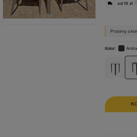
od 19 zł
Prosimy o ko
Kolor:
Antr
K