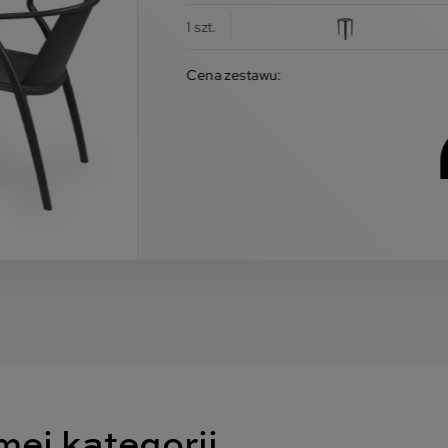
1 szt.
Cena zestawu:
mej kategorii