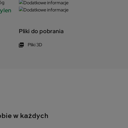
óg
pylen
Pliki do pobrania
Pliki 3D
obie w każdych