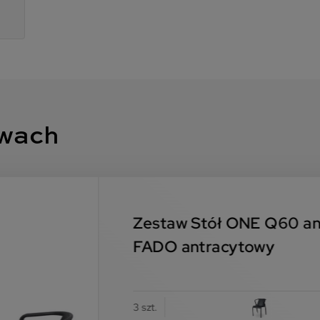
awach
Zestaw Stół ONE Q60 ant
FADO antracytowy
3 szt.