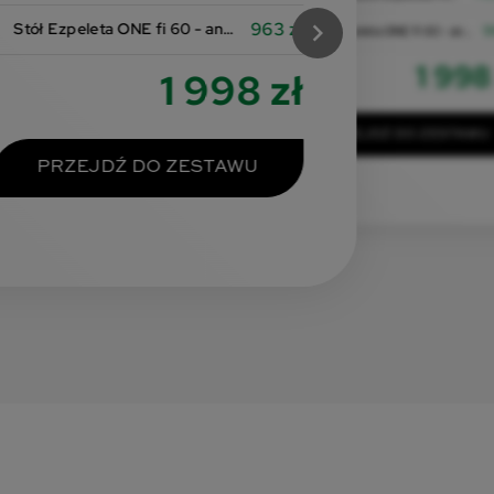
chevron_right
963 zł
Stół Ezpeleta ONE fi 60 - anthracite
9
Stół Ezpeleta ONE fi 60 - anthracite
1 szt.
1 998
Cena zestawu:
1 998 zł
PRZEJDŹ DO ZESTAWU
PRZEJDŹ DO ZESTAWU