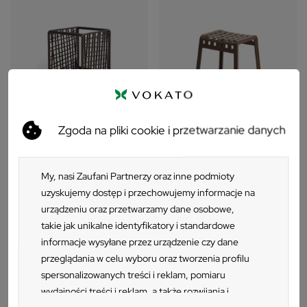
Zgoda na pliki cookie i przetwarzanie danych
PRODUKT WŁOSKI
PRODUKT WŁOSKI
My, nasi Zaufani Partnerzy oraz inne podmioty
Ścianka modułowa Nardi
Podnóżek NARDI POGGIO
KOMODO ECOWALL
uzyskujemy dostęp i przechowujemy informacje na
209 zł
719 zł
urządzeniu oraz przetwarzamy dane osobowe,
takie jak unikalne identyfikatory i standardowe
informacje wysyłane przez urządzenie czy dane
przeglądania w celu wyboru oraz tworzenia profilu
spersonalizowanych treści i reklam, pomiaru
wydajności treści i reklam, a także rozwijania i