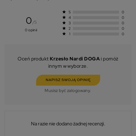
star
5
0
0
star
4
0
/5
star
3
0
star
2
0
0 opinii
star
1
0
Oceń produkt
Krzesło Nardi DOGA
i pomóż
innym w wyborze.
NAPISZ SWOJĄ OPINIĘ
Musisz być zalogowany.
Na razie nie dodano żadnej recenzji.