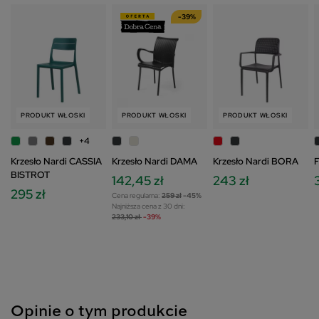
-39%
PRODUKT WŁOSKI
PRODUKT WŁOSKI
PRODUKT WŁOSKI
+4
Krzesło Nardi CASSIA
Krzesło Nardi DAMA
Krzesło Nardi BORA
F
BISTROT
142,45 zł
243 zł
295 zł
Cena regularna:
259 zł
-45%
Najniższa cena z 30 dni:
233,10 zł
-39%
Opinie o tym produkcie