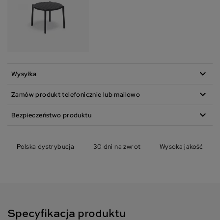
expand_more
Wysyłka
expand_more
Zamów produkt telefonicznie lub mailowo
expand_more
Bezpieczeństwo produktu
Polska dystrybucja
30 dni na zwrot
Wysoka jakość
Specyfikacja produktu