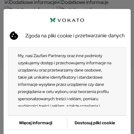
Pliki do pobrania
Zgoda na pliki cookie i przetwarzanie danych
Pliki 3D
My, nasi Zaufani Partnerzy oraz inne podmioty
uzyskujemy dostęp i przechowujemy informacje na
urządzeniu oraz przetwarzamy dane osobowe,
takie jak unikalne identyfikatory i standardowe
informacje wysyłane przez urządzenie czy dane
Opis
przeglądania w celu wyboru oraz tworzenia profilu
spersonalizowanych treści i reklam, pomiaru
Krzesło z podłokietnikami Nardi
wydajności treści i reklam, a także rozwijania i
DOGA
ulepszania produktów. Za zgodą Użytkownika my i
Zaufani Partnerzy możemy korzystać z
Więcej informacji
Dostosuj pliki cookie
precyzyjnych danych geolokalizacyjnych oraz
Plastikowe krzesło to uniwersalny model od włoskiej marki