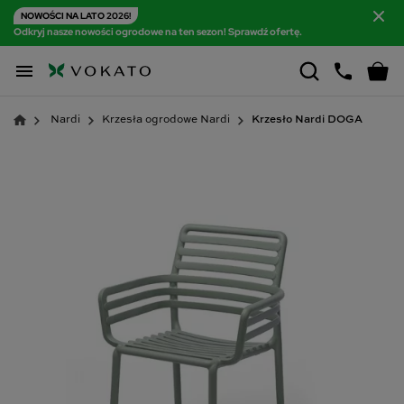
NOWOŚCI NA LATO 2026!
Odkryj nasze nowości ogrodowe na ten sezon! Sprawdź ofertę.

Nardi
Krzesła ogrodowe Nardi
Krzesło Nardi DOGA