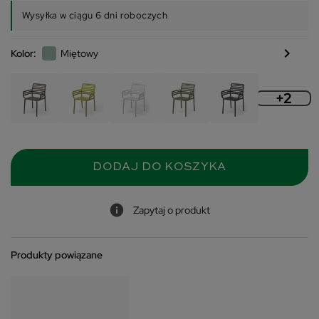
Wysyłka w ciągu 6 dni roboczych
chevron_right
Kolor:
Miętowy
+2
DODAJ DO KOSZYKA
Zapytaj o produkt
Produkty powiązane