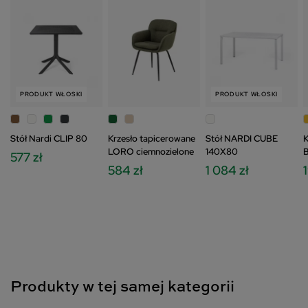
PRODUKT WŁOSKI
PRODUKT WŁOSKI
Stół Nardi CLIP 80
Krzesło tapicerowane
Stół NARDI CUBE
K
LORO ciemnozielone
140X80
577 zł
584 zł
1 084 zł
Produkty w tej samej kategorii