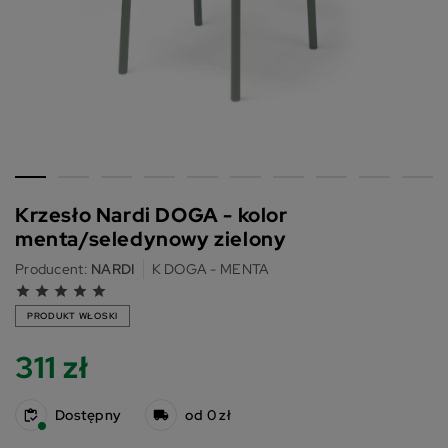
Krzesło Nardi DOGA - kolor
menta/seledynowy zielony
Producent:
NARDI
K DOGA - MENTA
grade
grade
grade
grade
grade
PRODUKT WŁOSKI
311 zł
Dostępny
od 0 zł