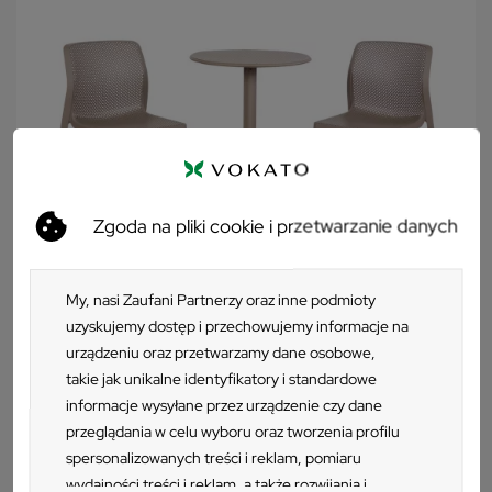
uzupełnieniem każdego wnętrza. Brązowe krzesło na taras
Nardi Bit posiada jeszcze jedną ważną zaletę – możliwość
sztaplowania sprawia, że przechowywanie tego modelu staje
się niezwykle łatwe.
Zgoda na pliki cookie i przetwarzanie danych
My, nasi Zaufani Partnerzy oraz inne podmioty
uzyskujemy dostęp i przechowujemy informacje na
urządzeniu oraz przetwarzamy dane osobowe,
takie jak unikalne identyfikatory i standardowe
Zestaw Stół STEP tortora/brązowy + 2
informacje wysyłane przez urządzenie czy dane
krzesła BIT tortora/brązowy
przeglądania w celu wyboru oraz tworzenia profilu
spersonalizowanych treści i reklam, pomiaru
Krzesło Nardi BIT
542 zł
2 szt.
wydajności treści i reklam, a także rozwijania i