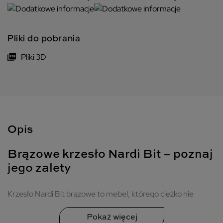
Pliki do pobrania
Pliki 3D
Opis
Brązowe krzesło Nardi Bit – poznaj
jego zalety
Krzesło Nardi Bit brązowe to mebel, którego ciężko nie
pokochać. Model ten jest niezwykle uniwersalny, trwały i
zaprojektowany z dbałością o nawet najmniejszy detal.