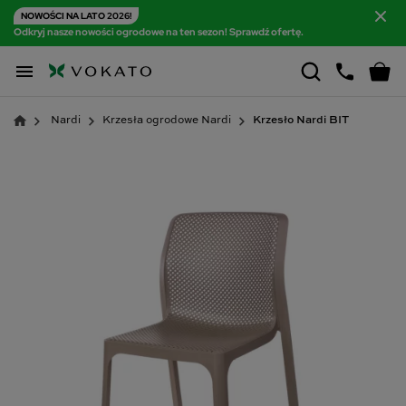
NOWOŚCI NA LATO 2026!
Odkryj nasze nowości ogrodowe na ten sezon! Sprawdź ofertę.

Nardi
Krzesła ogrodowe Nardi
Krzesło Nardi BIT