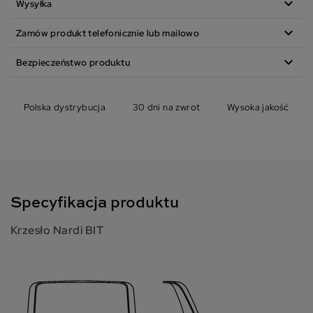
expand_more
Wysyłka
expand_more
Zamów produkt telefonicznie lub mailowo
expand_more
Bezpieczeństwo produktu
Polska dystrybucja
30 dni na zwrot
Wysoka jakość
Specyfikacja produktu
Krzesło Nardi BIT