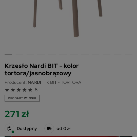
Krzesło Nardi BIT - kolor
tortora/jasnobrązowy
Producent:
NARDI
K BIT - TORTORA
5
star
star
star
star
star
PRODUKT WŁOSKI
271 zł
Dostępny
od 0 zł