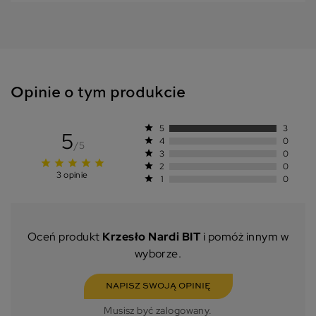
Opinie o tym produkcie
star
5
3
5
star
4
0
/5
star
3
0
star
star
star
star
star
star
2
0
3 opinie
star
1
0
Oceń produkt
Krzesło Nardi BIT
i pomóż innym w
wyborze.
NAPISZ SWOJĄ OPINIĘ
Musisz być zalogowany.