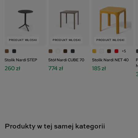
Cookies oraz po kliknięciu w ikonę "Zmień
ustawienia prywatności".
PRODUKT WŁOSKI
PRODUKT WŁOSKI
PRODUKT WŁOSKI
+5
Stolik Nardi STEP
Stół Nardi CUBE 70
Stolik Nardi NET 40
P
N
260 zł
774 zł
185 zł
Produkty w tej samej kategorii