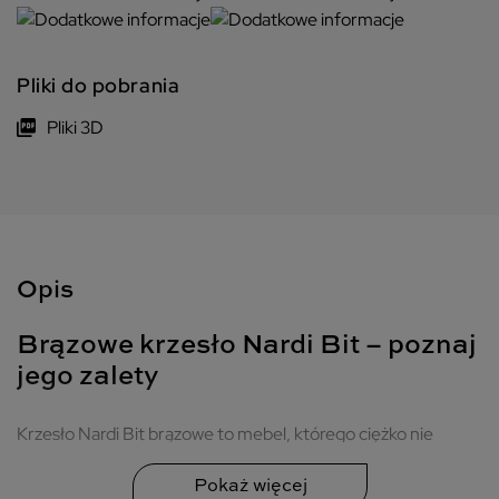
Pliki do pobrania
Pliki 3D
Opis
Brązowe krzesło Nardi Bit – poznaj
jego zalety
Krzesło Nardi Bit brązowe to mebel, którego ciężko nie
pokochać. Model ten jest niezwykle uniwersalny, trwały i
zaprojektowany z dbałością o nawet najmniejszy detal.