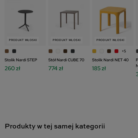
Cookies oraz po kliknięciu w ikonę "Zmień
ustawienia prywatności".
PRODUKT WŁOSKI
PRODUKT WŁOSKI
PRODUKT WŁOSKI
+5
Stolik Nardi STEP
Stół Nardi CUBE 70
Stolik Nardi NET 40
P
N
260 zł
774 zł
185 zł
Produkty w tej samej kategorii