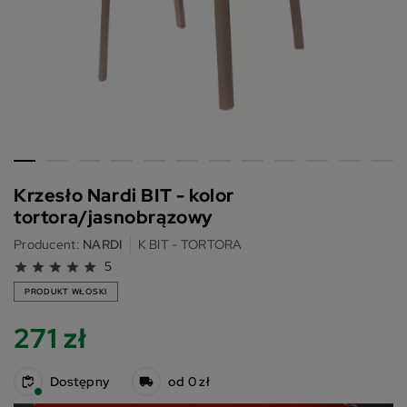
Krzesło Nardi BIT - kolor
tortora/jasnobrązowy
Producent:
NARDI
K BIT - TORTORA
5
star
star
star
star
star
PRODUKT WŁOSKI
271 zł
Dostępny
od 0 zł