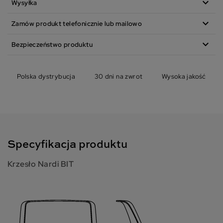
expand_more
Wysyłka
expand_more
Zamów produkt telefonicznie lub mailowo
expand_more
Bezpieczeństwo produktu
Polska dystrybucja
30 dni na zwrot
Wysoka jakość
Specyfikacja produktu
Krzesło Nardi BIT