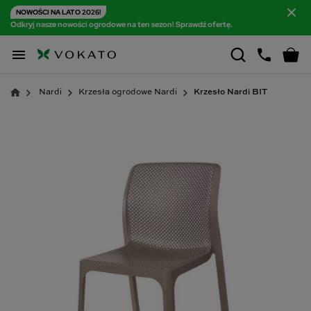
NOWOŚCI NA LATO 2026!
Odkryj nasze nowości ogrodowe na ten sezon! Sprawdź ofertę.

Nardi
Krzesła ogrodowe Nardi
Krzesło Nardi BIT