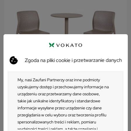
uzupełnieniem każdego wnętrza. Brązowe krzesło na taras
Nardi Bit posiada jeszcze jedną ważną zaletę – możliwość
sztaplowania sprawia, że przechowywanie tego modelu staje
się niezwykle łatwe.
Zgoda na pliki cookie i przetwarzanie danych
My, nasi Zaufani Partnerzy oraz inne podmioty
uzyskujemy dostęp i przechowujemy informacje na
urządzeniu oraz przetwarzamy dane osobowe,
takie jak unikalne identyfikatory i standardowe
Zestaw Stół STEP tortora/brązowy + 2
informacje wysyłane przez urządzenie czy dane
krzesła BIT tortora/brązowy
przeglądania w celu wyboru oraz tworzenia profilu
spersonalizowanych treści i reklam, pomiaru
Krzesło Nardi BIT
542 zł
2 szt.
wydajności treści i reklam, a także rozwijania i