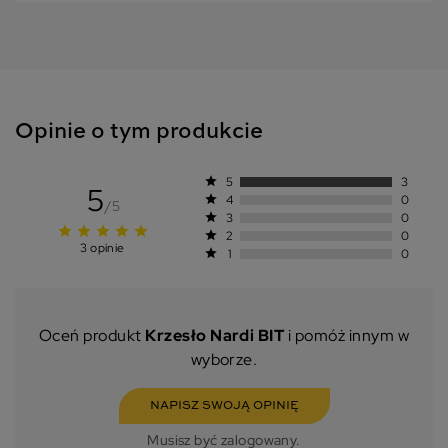
Opinie o tym produkcie
star
5
3
5
star
4
0
/5
star
3
0
star
star
star
star
star
star
2
0
3 opinie
star
1
0
Oceń produkt
Krzesło Nardi BIT
i pomóż innym w
wyborze.
NAPISZ SWOJĄ OPINIĘ
Musisz być zalogowany.