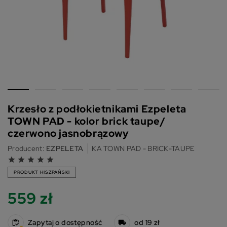
Krzesło z podłokietnikami Ezpeleta
TOWN PAD - kolor brick taupe/
czerwono jasnobrązowy
Producent:
EZPELETA
KA TOWN PAD - BRICK-TAUPE
grade
grade
grade
grade
grade
PRODUKT HISZPAŃSKI
559 zł
Zapytaj o dostępność
od 19 zł