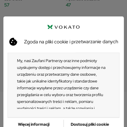
57
47
Dodatkowe informacje
Zgoda na pliki cookie i przetwarzanie danych
Pliki do pobrania
My, nasi Zaufani Partnerzy oraz inne podmioty
uzyskujemy dostęp i przechowujemy informacje na
Pliki 3D
urządzeniu oraz przetwarzamy dane osobowe,
takie jak unikalne identyfikatory i standardowe
informacje wysyłane przez urządzenie czy dane
przeglądania w celu wyboru oraz tworzenia profilu
spersonalizowanych treści i reklam, pomiaru
wydajności treści i reklam, a także rozwijania i
Opis
ulepszania produktów. Za zgodą Użytkownika my i
Zaufani Partnerzy możemy korzystać z
Więcej informacji
Dostosuj pliki cookie
Krzesło zewnętrzne Ezpeleta TOWN PAD