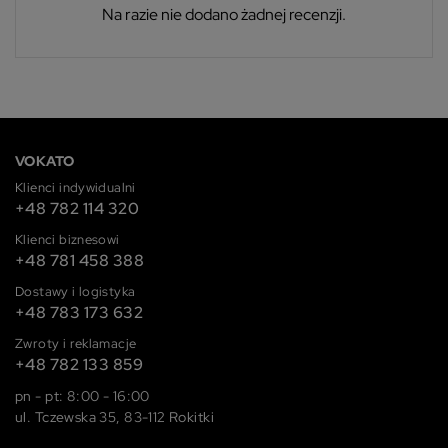
Na razie nie dodano żadnej recenzji.
VOKATO
Klienci indywidualni
+48 782 114 320
Klienci biznesowi
+48 781 458 388
Dostawy i logistyka
+48 783 173 632
Zwroty i reklamacje
+48 782 133 859
pn - pt: 8:00 - 16:00
ul. Tczewska 35, 83-112 Rokitki