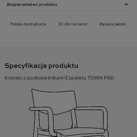
expand_more
Bezpieczeństwo produktu
Polska dystrybucja
30 dni na zwrot
Wysoka jakość
Specyfikacja produktu
Krzesło z podłokietnikami Ezpeleta TOWN PAD