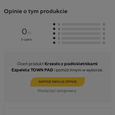
Opinie o tym produkcie
star
5
0
0
star
4
0
/5
star
3
0
star
2
0
0 opinii
star
1
0
Oceń produkt
Krzesło z podłokietnikami
Ezpeleta TOWN PAD
i pomóż innym w wyborze.
NAPISZ SWOJĄ OPINIĘ
Musisz być zalogowany.