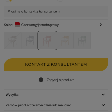
Prosimy o kontakt z konsultantem.
chevron_right
Kolor:
Czerwony/jasnobrązowy
KONTAKT Z KONSULTANTEM
Zapytaj o produkt
expand_more
Wysyłka
expand_more
Zamów produkt telefonicznie lub mailowo