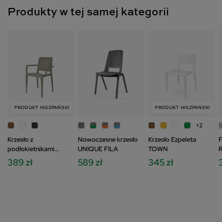
Produkty w tej samej kategorii
PRODUKT HISZPAŃSKI
PRODUKT HISZPAŃSKI
+2
Krzesło z
Nowoczesne krzesło
Krzesło Ezpeleta
F
podłokietnikami
UNIQUE FILA
TOWN
Ezpeleta HALL
389 zł
589 zł
345 zł