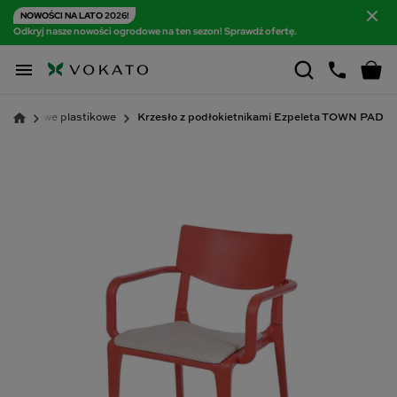
NOWOŚCI NA LATO 2026!
Odkryj nasze nowości ogrodowe na ten sezon! Sprawdź ofertę.

a ogrodowe plastikowe
Krzesło z podłokietnikami Ezpeleta TOWN PAD