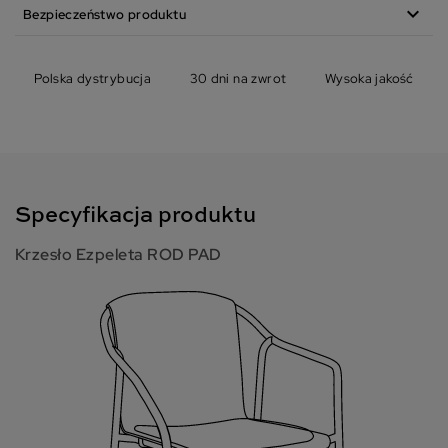
expand_more
Bezpieczeństwo produktu
Polska dystrybucja
30 dni na zwrot
Wysoka jakość
Specyfikacja produktu
Krzesło Ezpeleta ROD PAD