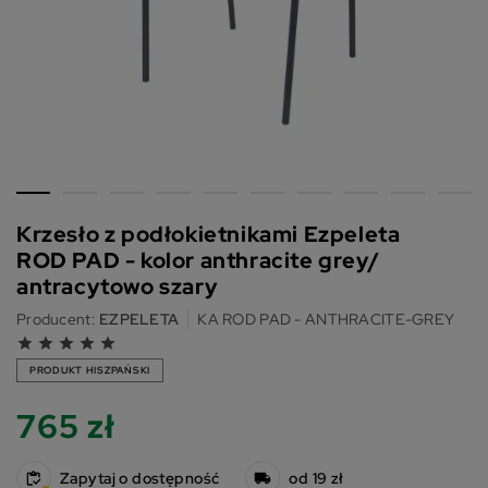
Krzesło z podłokietnikami Ezpeleta
ROD PAD - kolor anthracite grey/
antracytowo szary
Producent:
EZPELETA
KA ROD PAD - ANTHRACITE-GREY
grade
grade
grade
grade
grade
PRODUKT HISZPAŃSKI
765 zł
Zapytaj o dostępność
od 19 zł