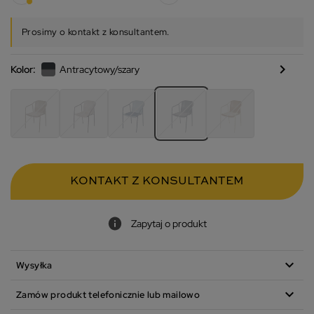
Prosimy o kontakt z konsultantem.
chevron_right
Kolor:
Antracytowy/szary
KONTAKT Z KONSULTANTEM
Zapytaj o produkt
expand_more
Wysyłka
expand_more
Zamów produkt telefonicznie lub mailowo