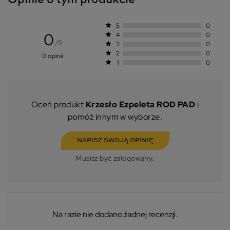
Opinie o tym produkcie
star
5
0
0
star
4
0
/5
star
3
0
star
2
0
0 opinii
star
1
0
Oceń produkt
Krzesło Ezpeleta ROD PAD
i
pomóż innym w wyborze.
NAPISZ SWOJĄ OPINIĘ
Musisz być zalogowany.
Na razie nie dodano żadnej recenzji.