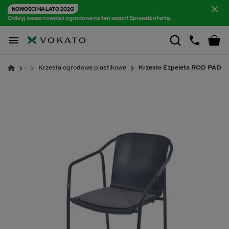
NOWOŚCI NA LATO 2026!
Odkryj nasze nowości ogrodowe na ten sezon! Sprawdź ofertę.

ogrodowe
Krzesła ogrodowe plastikowe
Krzesło Ezpeleta ROD PAD