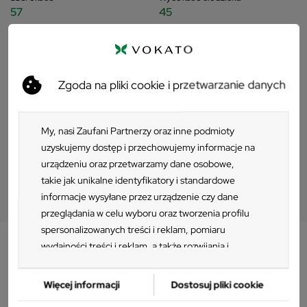
57
45
Dodatkowe informacje
Zgoda na pliki cookie i przetwarzanie danych
My, nasi Zaufani Partnerzy oraz inne podmioty
Pliki do pobrania
uzyskujemy dostęp i przechowujemy informacje na
urządzeniu oraz przetwarzamy dane osobowe,
Pliki 3D
takie jak unikalne identyfikatory i standardowe
informacje wysyłane przez urządzenie czy dane
przeglądania w celu wyboru oraz tworzenia profilu
spersonalizowanych treści i reklam, pomiaru
wydajności treści i reklam, a także rozwijania i
ulepszania produktów. Za zgodą Użytkownika my i
Opis
Zaufani Partnerzy możemy korzystać z
Więcej informacji
Dostosuj pliki cookie
precyzyjnych danych geolokalizacyjnych oraz
Krzesło zewnętrzne Ezpeleta ROD PAD