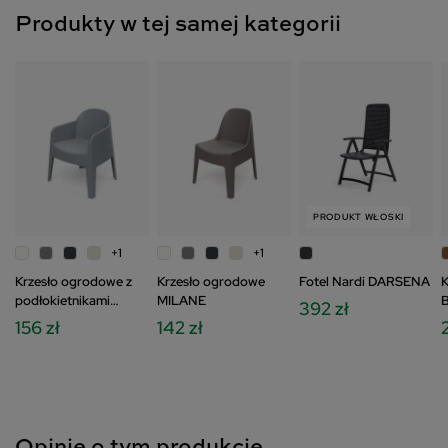
Produkty w tej samej kategorii
PRODUKT WŁOSKI
+1
+1
Krzesło ogrodowe z
Krzesło ogrodowe
Fotel Nardi DARSENA
K
podłokietnikami
MILANE
392 zł
MILANE
156 zł
142 zł